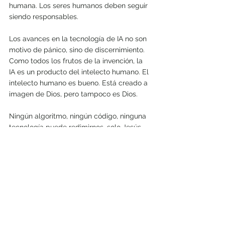
humana. Los seres humanos deben seguir 
siendo responsables.
Los avances en la tecnología de IA no son 
motivo de pánico, sino de discernimiento. 
Como todos los frutos de la invención, la 
IA es un producto del intelecto humano. El 
intelecto humano es bueno. Está creado a 
imagen de Dios, pero tampoco es Dios. 
Ningún algoritmo, ningún código, ninguna 
tecnología puede redimirnos, solo Jesús. 
La IA nunca puede convertirse en un ídolo. 
No puede ser algo en lo que confiemos 
más que en la gracia de Dios, la 
conciencia o la verdad de Dios. La 
tecnología puede ayudarnos en nuestra 
humanidad, pero no puede absolvernos 
de nuestra responsabilidad moral. No 
puede amar. No puede rezar. No puede 