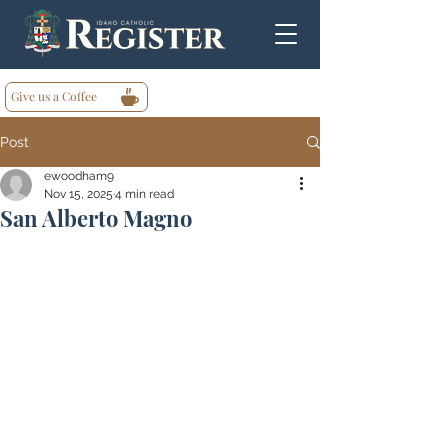
Give us a Coffee
Post
ewoodham9
Nov 15, 2025
4 min read
San Alberto Magno