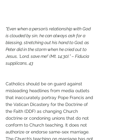
"Even when a person’s relationship with God 
is clouded by sin, he can always ask for a 
blessing, stretching out his hand to God, as 
Peter did in the storm when he cried out to 
Jesus, ‘Lord, save me!’ (Mt. 14:30).” – Fiducia 
supplicans, 43 
Catholics should be on guard against 
misleading headlines from media outlets 
that inaccurately portray Pope Francis and 
the Vatican Dicastery for the Doctrine of 
the Faith (DDF) as changing Church 
doctrine or condoning unions that do not 
conform to Church teaching. It does not 
authorize or endorse same-sex marriage. 
The Church’s teaching on marriage has not 