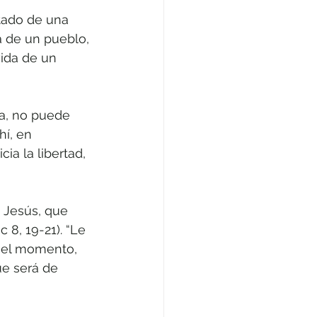
tado de una 
a de un pueblo, 
vida de un 
a, no puede 
hí, en 
cia la libertad, 
 Jesús, que 
 8, 19-21). “Le 
o el momento, 
e será de 