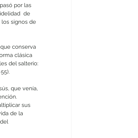
pasó por las 
idelidad  de 
 los signos de 
e que conserva 
forma clásica 
s del salterio: 
55).
ús, que venía, 
ención. 
tiplicar sus 
ida de la 
del 