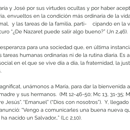
ría y José por sus virtudes ocultas y por haber acep
ia, envueltos en la condición más ordinaria de la vid
l,  y las tareas de la familia, parti-    cipando en la 
uro “¿De Nazaret puede salir algo bueno?” (Jn 2,46).
 esperanza para una sociedad que, en última instanci
s tareas humanas ordinarias ni de la rutina diaria. Es a
cial en el que se vive día a día, la fraternidad, la justi
.
agnificat, unámonos a María, para dar la bienvenida a
 madre y sus hermanos.  (Mt 12-46-50; Mc 13, 31-35; Mc
 Jesús”. “Emanuel” (“Dios con nosotros”).  Y, llegad
r anunció: “Vengo a comunicarles una buena nueva qu
a nacido un Salvador…” (Lc 2,10).