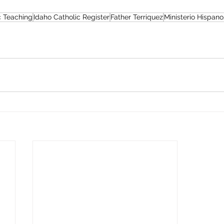
c Teaching
Idaho Catholic Register
Father Terriquez
Ministerio Hispan