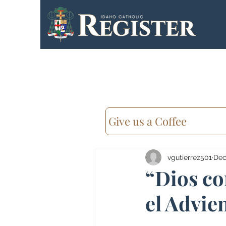
Give us a Coffee
vgutierrez501
Dec
“Dios co
el Advie